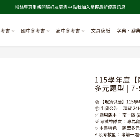
粉絲專頁重新開張好友募集中 點我加入掌握最新優惠訊息
參考書
國中參考書
高中參考書
文具稿紙
字典、辭
115學年度
多元題型 | 7
🚀 【現貨供應】115學
📦 出貨公告： 現貨 2
✅ 適用版本： 南一版 
💡 考試神隊友： 專
✨ 本書特色： 題型多
⚡️ 段考救星： 考前一