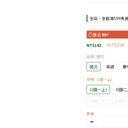
全店，全館滿599免
售出
90+
NT$190
NT$143
品項
: 國文
國文
英語
數
規格
: 1(國一上)
1(國一上)
3(國二
4(國二下)
6(國三
數量