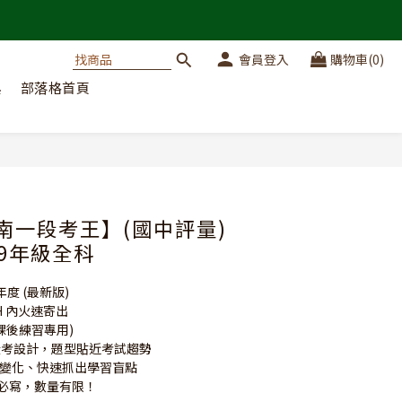
會員登入
購物車(0)
典
部落格首頁
立即購買
【南一段考王】(國中評量)
-9年級全科
年度 (最新版)
4H 內火速寄出
(課後練習專用)
為段考設計，題型貼近考試趨勢
元變化、快速抓出學習盲點
週必寫，數量有限！