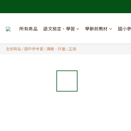
所有商品
語文檢定、學習
學齡前教材
國小
全部商品
/
國中參考書
/
講義、評量
/
正版