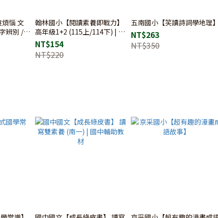
煩惱 文
翰林國小【閱讀素養即戰力】
五南國小【笑讀詩詞學地理
字辨別 /
高年級1+2 (115上/114下) | 國
NT$263
練習
小閱讀素養 / PIRLS題組 / 跨領
NT$154
NT$350
域文本 / 素養命題
NT$220
國學常識】
國中國文【成長綠皮書】 讀寫
京采國小【超有趣的漫畫成