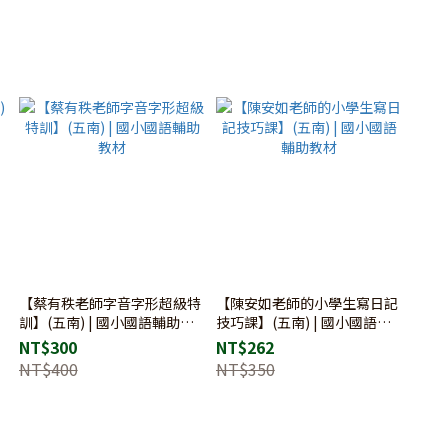
【蔡有秩老師字音字形超級特
【陳安如老師的小學生寫日記
訓】(五南) | 國小國語輔助教
技巧課】(五南) | 國小國語輔
材
助教材
NT$300
NT$262
NT$400
NT$350