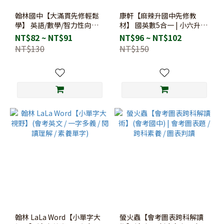
翰林國中【大滿貫先修輕鬆
康軒【麻辣升國中先修教
學】 英語/數學/智力性向測
材】 國英數5合一 | 小六升國
驗 | 小六升國一 / 國中銜接 /
一 / 國中銜接 / 各版本適用
NT$82 ~ NT$91
NT$96 ~ NT$102
各版本適用
NT$130
NT$150
翰林 LaLa Word【小單字大
螢火蟲【會考圖表跨科解讀