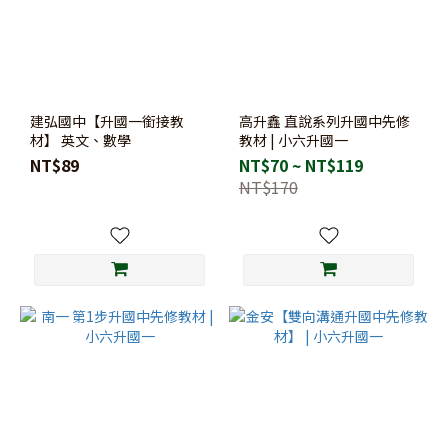
附
課
本
習
作
建弘國中【升國一銜接教
高升鑫 直說系列升國中先修
材】 英文、數學
教材 | 小六升國一
解
NT$89
答
NT$70 ~ NT$119
(2)
NT$170