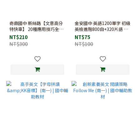
奇鼎國中 新絲路【文意高分
金安國中 英語1200單字 初級
特快車】 20種應用技巧全攻
英檢進階800自+320片語 練
略 各版本適用
習簿
NT$210
NT$75
NT$300
NT$100