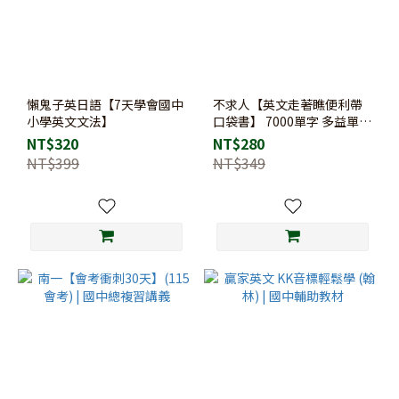
懶鬼子英日語【7天學會國中
不求人【英文走著瞧便利帶
小學英文文法】
口袋書】 7000單字 多益單字
英語會話 字首字根字尾 易讀
NT$320
NT$280
書坊 升學網路書店
NT$399
NT$349