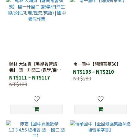
翰林 大滿貫【暑期複習講
南一國中【閱讀菁華50】
義】 國一升國二 (數學/自然
NT$195 ~ NT$210
生物/公民/地理/歷史/英語) |
NT$111 ~ NT$117
NT$280
國中暑假作業
NT$180