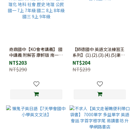
奇鼎國中【KO會考講義】 國
【師德國中 英語文法練習王
中講義 附解答 康軒版 南一版
系列】(1).(2).(3).(4).(5)漸進
翰林版 國文 英語 數學 自然
練習 完整歸納
NT$203
NT$204
生物 理化 地科 社會 歷史 地
NT$290
NT$239
理 公民 國一 7上 7年級 國二
8上 8年級 國三 9上 9年級