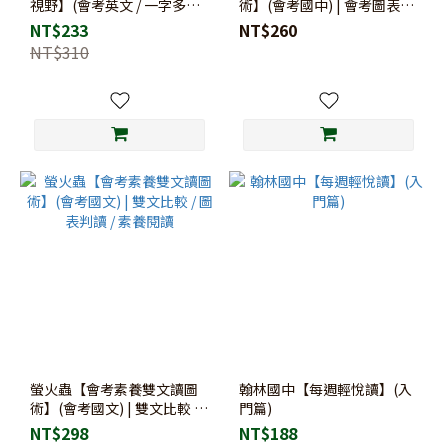
視野】(會考英文 / 一字多義 /
術】(會考國中) | 會考圖表題
閱讀理解 / 素養單字)
/ 跨科素養 / 圖表判讀
NT$233
NT$260
NT$310
螢火蟲【會考素養雙文讀圖
翰林國中【每週輕悅讀】(入
術】(會考國文) | 雙文比較 /
門篇)
圖表判讀 / 素養閱讀
NT$298
NT$188