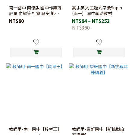
南一國中 南億版 國中作業簿
高手英文 主題式字彙Super
評量 附解答 社會 歷史 地理
(南一) | 國中輔助教材
公民 國一 7上 7年級 國二 8上
NT$80
NT$84 ~ NT$252
8年級 易讀
NT$360
教師用-南一國中【段考王】
教師用-康軒國中【新挑戰麻
辣講義】