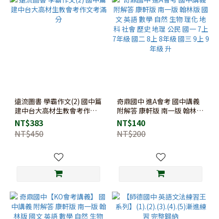
遠流圖書 學霸作文(2) 國中篇
奇鼎國中 進A會考 國中講義
建中台大高材生教會考作文
附解答 康軒版 南一版 翰林版
考滿分
國文 英語 數學 自然 生物 理
NT$383
NT$140
化 地科 社會 歷史 地理 公民
NT$450
NT$200
國一 7上 7年級 國二 8上 8年
級 國三 9上 9年級 升