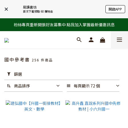
易讀書坊
開啟APP
首次下載領取 60 購物金
粉絲專頁重新開張好友募集中 點我加入掌握最新優惠訊息
國中參考書
256 件商品
套
篩選
用
篩
商品排序
每頁顯示 72 個
選
(0/20)
特
殊
篩
選