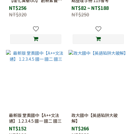
【理化實驗GO】 創新素養
點整理手冊 115會考
會考探究 易讀書坊
NT$256
NT$82 ~ NT$188
NT$320
NT$250
最新版 堂奧國中【A++文法
政大國中【英語陷阱大破
通】 1.2.3.4.5 國一 國二 國三
解】
NT$152
NT$266