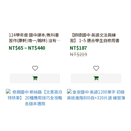
114學年度 國中課本/教科書
【師德國中 英語文法與練
習作(康軒/南一/翰林) 沒有附
習】 1~5 適合學生自修用書
解答 | 7-9年級全科
NT$65 ~ NT$440
NT$187
NT$219