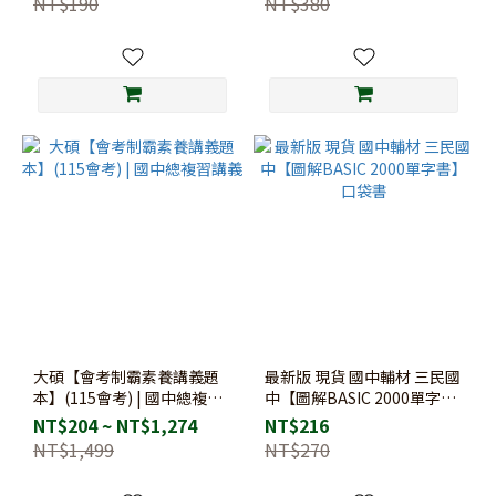
NT$190
NT$380
大碩【會考制霸素養講義題
最新版 現貨 國中輔材 三民國
本】(115會考) | 國中總複習
中【圖解BASIC 2000單字
講義
書】 口袋書
NT$204 ~ NT$1,274
NT$216
NT$1,499
NT$270