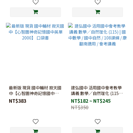
最新版 現貨 國中輔材 寂天國
建弘國中 活用國中會考教學
中【心智圖神奇記憶國中英
講義 數學／自然理化 (115) |
單2000】 口袋書
國中數學 / 國中自然 / 108課
NT$383
NT$182 ~ NT$245
綱 / 康翻南適用 / 會考講義
NT$350