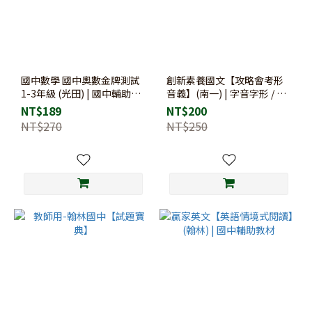
國中數學 國中奧數金牌測試
創新素養國文【攻略會考形
1-3年級 (光田) | 國中輔助教
音義】(南一) | 字音字形 / 會
材
考國文 / 4808字
NT$189
NT$200
NT$270
NT$250