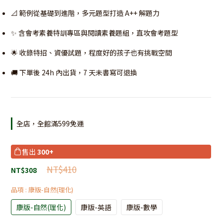
📐 範例從基礎到進階，多元題型打造 A++ 解題力
✨ 含會考素養特訓專區與閱讀素養題組，直攻會考題型
🌟 收錄特招、資優試題，程度好的孩子也有挑戰空間
🚚 下單後 24h 內出貨，7 天未書寫可退換
全店，全館滿599免運
售出
300+
NT$410
NT$308
品項
: 康版-自然(理化)
康版-自然(理化)
康版-英語
康版-數學