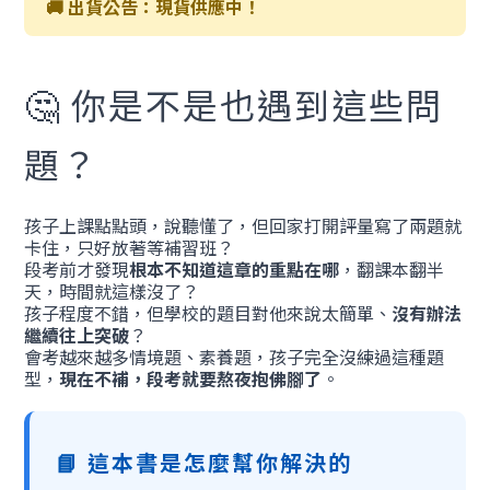
🚚 出貨公告：現貨供應中！
🤔 你是不是也遇到這些問
題？
孩子上課點點頭，說聽懂了，但回家打開評量寫了兩題就
卡住，只好放著等補習班？
段考前才發現
根本不知道這章的重點在哪
，翻課本翻半
天，時間就這樣沒了？
孩子程度不錯，但學校的題目對他來說太簡單、
沒有辦法
繼續往上突破
？
會考越來越多情境題、素養題，孩子完全沒練過這種題
型，
現在不補，段考就要熬夜抱佛腳了
。
📘 這本書是怎麼幫你解決的