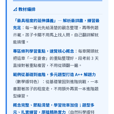
📐 教材編排
「最具程度的延伸講義」— 解析最詳盡，練習最
充足
：每一單元先給清楚的觀念整理，再帶例題
示範，孩子卡關不用馬上找人問，自己翻詳解就
能搞懂。
專區條列學習重點，速覽核心概念
：每章開頭就
把這章「一定要會」的重點整理好，段考前 3 天
直接對著重點複習，不用從頭翻一遍。
範例從基礎到進階，多元題型打造 A++ 解題力
（數學版特色）：從基礎鞏固到進階挑戰，一本
書跟著孩子的程度走，不用額外再買一本進階題
型練習。
概念完整、節點清楚，學習效率加倍；題型多
元、扎實練習，厚植精熟實力
（自然科學版特