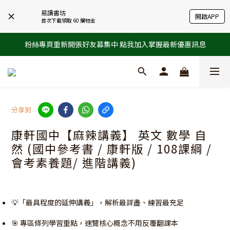
易讀書坊
開啟APP
首次下載領取 60 購物金
粉絲專頁重新開張好友募集中 點我加入掌握最新優惠訊息
分享到
康軒國中【麻辣講義】 英文 數學 自
然 (國中參考書 / 康軒版 / 108課綱 /
會考素養題/ 進階講義)
💡「最具程度的延伸講義」，解析最詳盡、練習最充足
🎯 專區條列學習重點，速覽核心概念不用反覆翻課本