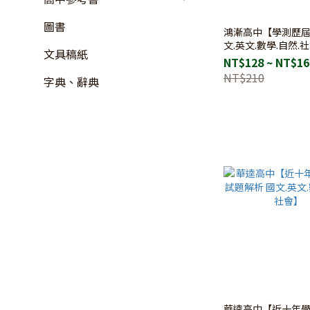
圖書
鴻漸高中【學測歷屆
文.英文.數學.自然.
文具稿紙
NT$128 ~ NT$16
NT$210
字典、辭典
華逵高中【近十年