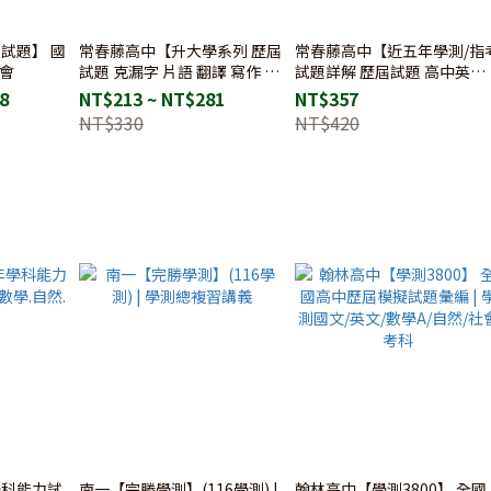
試題】 國
常春藤高中【升大學系列 歷屆
常春藤高中【近五年學測/指
社會
試題 克漏字 片語 翻譯 寫作 句
試題詳解 歷屆試題 高中英文
型 作文 高中英文 108課綱 附
108課綱 附解答】
8
NT$213 ~ NT$281
NT$357
解答】
NT$330
NT$420
學科能力試
南一【完勝學測】(116學測) |
翰林高中【學測3800】 全國