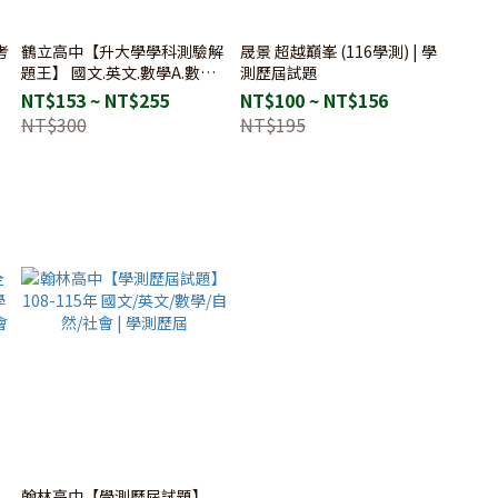
考
鶴立高中【升大學學科測驗解
晟景 超越巔峯 (116學測) | 學
題王】 國文.英文.數學A.數學
測歷屆試題
B.自然.社會
NT$153 ~ NT$255
NT$100 ~ NT$156
NT$300
NT$195
翰林高中【學測歷屆試題】