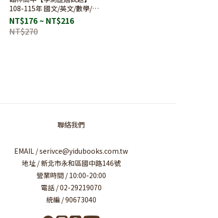
測
108-115年 國文/英文/數學/自
考
然/社會 | 學測歷屆
NT$176 ~ NT$216
NT$270
聯絡我們
EMAIL / serivce@yidubooks.com.tw
地址 / 新北市永和區國中路146號
營業時間 / 10:00-20:00
電話 / 02-29219070
統編 / 90673040