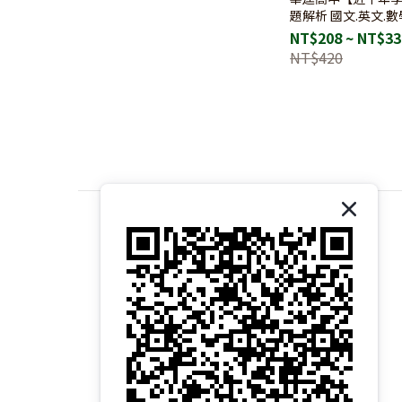
題解析 國文.英文.數
會】
NT$208 ~ NT$33
NT$420
關於我們｜About 易讀書坊
商店介紹｜Introduction
品牌故事｜Brand Story
核心價值｜Core Values
經營理念｜Our Philosophy