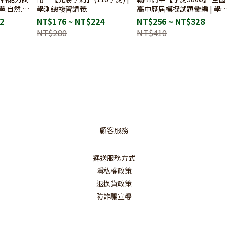
學.自然.社
學測總複習講義
高中歷屆模擬試題彙編 | 學
國文/英文/數學A/自然/社會
2
NT$176 ~ NT$224
NT$256 ~ NT$328
科
NT$280
NT$410
顧客服務
運送服務方式
隱私權政策
退換貨政策
防詐騙宣導