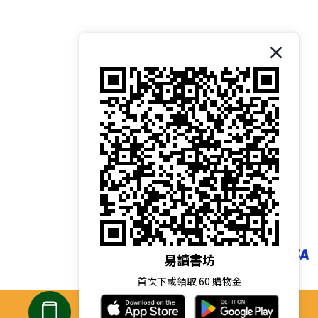
關於我們｜About 易讀書坊
商店介紹｜Introduction
品牌故事｜Brand Story
核心價值｜Core Values
經營理念｜Our Philosophy
易讀書坊
首次下載領取 60 購物金