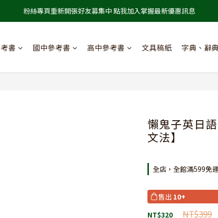
粉絲專頁重新開張好友募集中 點我加入掌握最新優惠訊息
參考書
國中參考書
高中參考書
文具稿紙
字典、辭
懶鬼子英日語
文法】
全店，全館滿599免
售出
10+
NT$399
NT$320