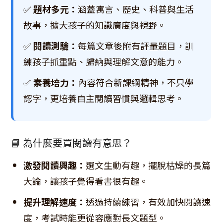
✅
題材多元：
涵蓋寓言、歷史、科普與生活
故事，擴大孩子的知識廣度與視野。
✅
閱讀測驗：
每篇文章後附有評量題目，訓
練孩子抓重點、歸納與理解文意的能力。
✅
素養培力：
內容符合新課綱精神，不只學
認字，更培養自主閱讀習慣與邏輯思考。
📘 為什麼要買閱讀有意思？
激發閱讀興趣：
選文生動有趣，擺脫枯燥的長篇
大論，讓孩子覺得看書很有趣。
提升理解速度：
透過持續練習，有效加快閱讀速
度，考試時能更從容應對長文題型。