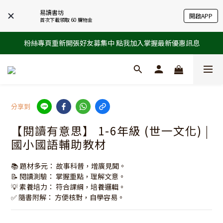
易讀書坊
開啟APP
首次下載領取 60 購物金
粉絲專頁重新開張好友募集中 點我加入掌握最新優惠訊息
分享到
【閱讀有意思】 1-6年級 (世一文化) |
國小國語輔助教材
📚 題材多元： 故事科普，增廣見聞。
📝 閱讀測驗： 掌握重點，理解文意。
💡 素養培力： 符合課綱，培養邏輯。
✅ 隨書附解： 方便核對，自學容易。