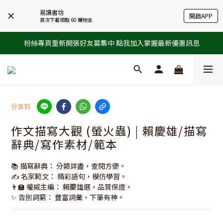
易讀書坊
開啟APP
首次下載領取 60 購物金
粉絲專頁重新開張好友募集中 點我加入掌握最新優惠訊息
分享到
作文描寫大觀 (螢火蟲) | 賴慶雄/描寫
辭典/寫作素材/範本
📚 描寫辭典： 分類詳盡，查閱方便。
✍️ 名家範文： 精彩語句，模仿學習。
👨‍🏫 權威主編： 賴慶雄選，品質保證。
✨ 告別詞窮： 豐富詞彙，下筆有神。