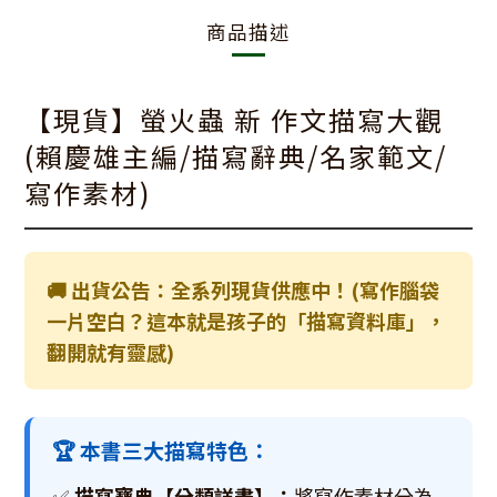
商品描述
【現貨】螢火蟲 新 作文描寫大觀
(賴慶雄主編/描寫辭典/名家範文/
寫作素材)
🚚 出貨公告：全系列現貨供應中！(寫作腦袋
一片空白？這本就是孩子的「描寫資料庫」，
翻開就有靈感)
🏆 本書三大描寫特色：
✅
描寫寶典【分類詳盡】：
將寫作素材分為