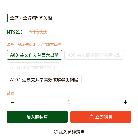
全店，全館滿599免運
NT$320
NT$213
品項
: A83-英文作文全面大出擊
A83-英文作文全面大出擊
A86-英文翻譯寫作精選句型
A103-稱霸致勝神救援！
A107-迎戰克漏字高效破解學測關鍵
數量
加入購物車
立即購買
加入追蹤清單