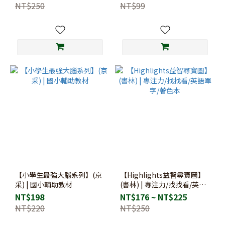
NT$250
NT$99
【小學生最強大腦系列】(京
【Highlights益智尋寶圖】
采) | 國小輔助教材
(書林) | 專注力/找找看/英語
單字/著色本
NT$198
NT$176 ~ NT$225
NT$220
NT$250