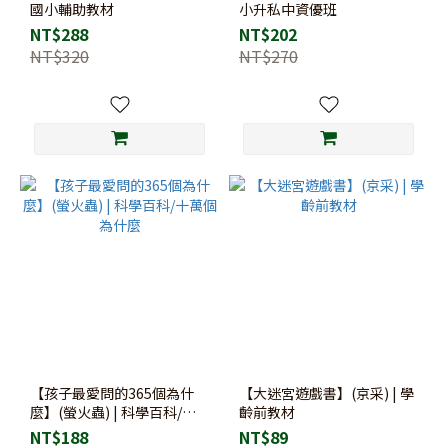
國小輔助教材
小升私中資優班
NT$288
NT$202
NT$320
NT$270
【孩子最愛問的365個為什
【大迷宮遊戲書】(京采) | 學
麼】(螢火蟲) | 科學百科/十
齡前教材
萬個為什麼
NT$188
NT$89