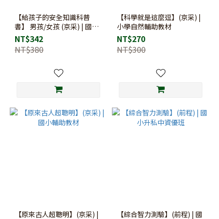
【給孩子的安全知識科普
【科學就是這麼逗】(京采) |
書】 男孩/女孩 (京采) | 國小
小學自然輔助教材
輔助教材
NT$342
NT$270
NT$380
NT$300
【原來古人超聰明】(京采) |
【綜合智力測驗】(前程) | 國