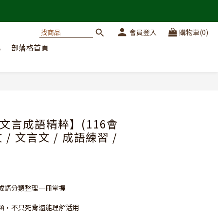
會員登入
購物車(0)
典
部落格首頁
立即購買
文言成語精粹】(116會
文 / 文言文 / 成語練習 /
成語分類整理一冊掌握
涵，不只死背還能理解活用