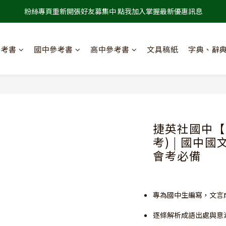
粉絲專頁重新開張好友募集中 點我加入掌握最新優惠訊息
參考書
國中參考書
高中參考書
文具稿紙
字典、辭
捷英社國中【
考) | 國中國
會考必備
專為國中生編寫，文言
逐條解析成語出處與意