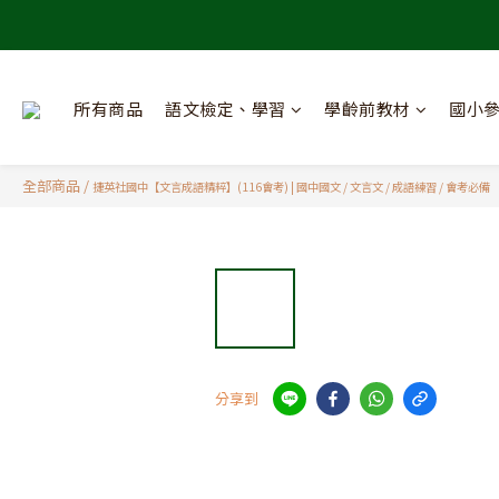
所有商品
語文檢定、學習
學齡前教材
國小
全部商品
/
捷英社國中【文言成語精粹】(116會考) | 國中國文 / 文言文 / 成語練習 / 會考必備
分享到