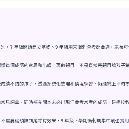
別，7 年級開始建立基礎、9 年級用來衝刺會考都合適，家長
讀懂每個成語的意思和出處，再做題目，不是直接丟題目讓孩子
使成績不錯的孩子，透過系統化整理和情境練習，仍能補上平時
內常見詞彙，同時補充課本未必出現但會考常考的成語，是學校
不需要從頭讀到尾才有效果，9 年級下學期衝刺期集中刷也實