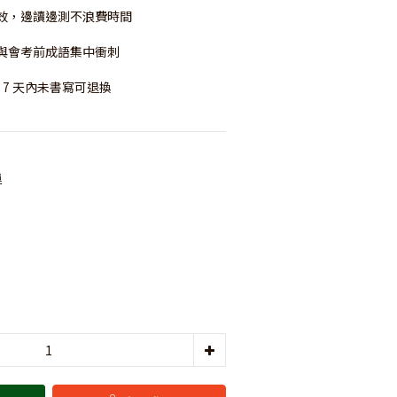
效，邊讀邊測不浪費時間
複習與會考前成語集中衝刺
，7 天內未書寫可退換
運