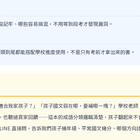
沒記牢、哪些容易搞混，不用等到段考才發現漏洞。
本從頭到尾都能搭配學校進度使用，不是只有考前才拿出來的書。
個適合我家孩子？」「孩子國文弱在哪，要補哪一塊？」學校老
、也聽過買家回饋——這本的成語分類邏輯清楚，孩子翻起來不
 LINE 直接問，告訴我們孩子幾年級、平常國文幾分、哪個方