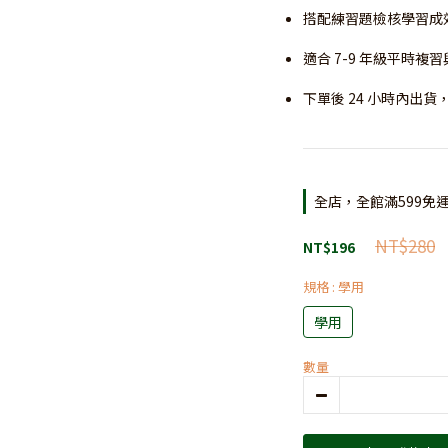
搭配練習題檢核學習成
適合 7-9 年級平時
下單後 24 小時內出貨
全店，全館滿599免
NT$280
NT$196
規格
: 學用
學用
數量