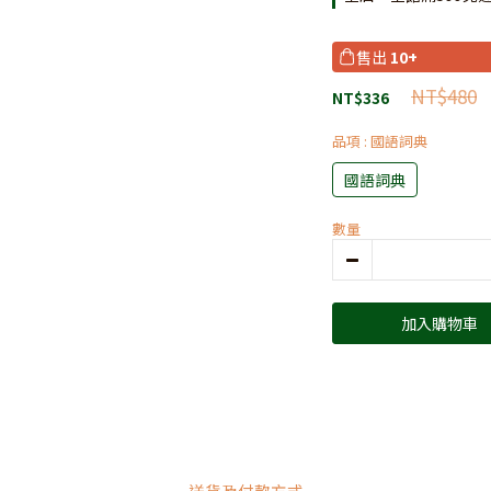
售出
10+
NT$480
NT$336
品項
: 國語詞典
國語詞典
數量
加入購物車
送貨及付款方式