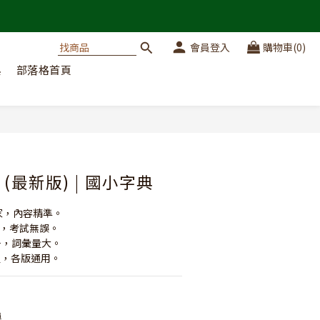
會員登入
購物車(0)
典
部落格首頁
立即購買
(最新版) | 國小字典
專家，內容精準。
定，考試無誤。
七千，詞彙量大。
課程，各版通用。
運