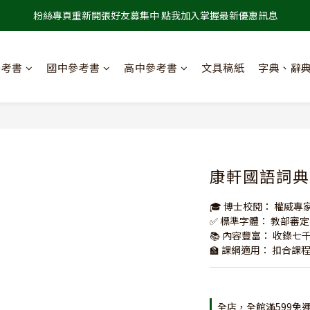
粉絲專頁重新開張好友募集中 點我加入掌握最新優惠訊息
參考書
國中參考書
高中參考書
文具稿紙
字典、辭
康軒國語詞典 
🎓 博士校閱： 權威
✅ 標準字體： 教部審
📚 內容豐富： 收錄
🏫 課綱適用： 扣合
全店，全館滿599免