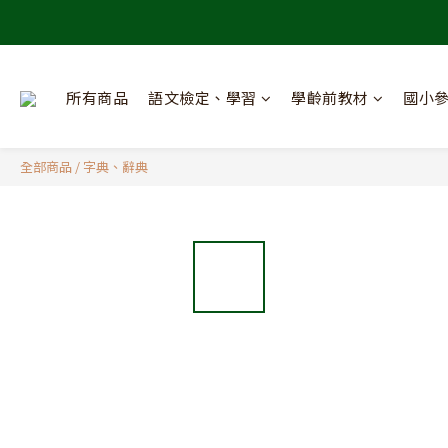
所有商品
語文檢定、學習
學齡前教材
國小
全部商品
/
字典、辭典