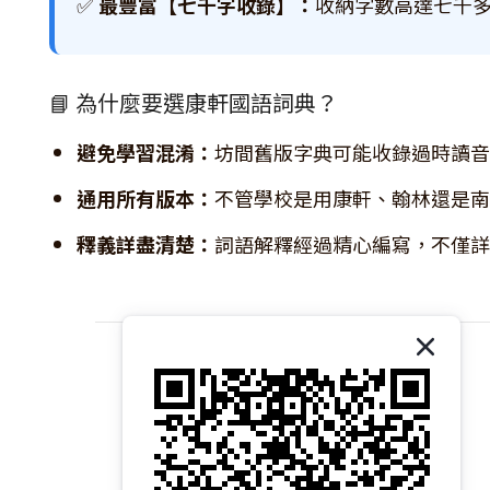
✅
最豐富【七千字收錄】：
收納字數高達七千
📘 為什麼要選康軒國語詞典？
避免學習混淆：
坊間舊版字典可能收錄過時讀音
通用所有版本：
不管學校是用康軒、翰林還是南
釋義詳盡清楚：
詞語解釋經過精心編寫，不僅詳
關於我們｜About 易讀書坊
商店介紹｜Introduction
品牌故事｜Brand Story
核心價值｜Core Values