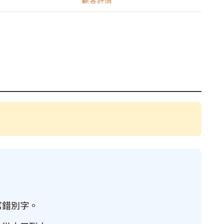
寫錯別字。