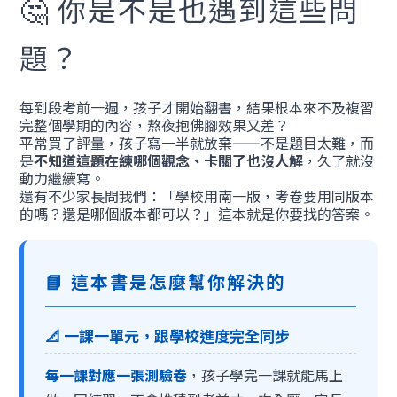
🤔 你是不是也遇到這些問
題？
每到段考前一週，孩子才開始翻書，結果根本來不及複習
完整個學期的內容，熬夜抱佛腳效果又差？
平常買了評量，孩子寫一半就放棄——不是題目太難，而
是
不知道這題在練哪個觀念、卡關了也沒人解
，久了就沒
動力繼續寫。
還有不少家長問我們：「學校用南一版，考卷要用同版本
的嗎？還是哪個版本都可以？」這本就是你要找的答案。
📘 這本書是怎麼幫你解決的
📐 一課一單元，跟學校進度完全同步
每一課對應一張測驗卷
，孩子學完一課就能馬上