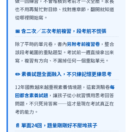
做一回練習，不會堆積到考前才一次全壓。家長
也不用再幫忙對目錄、找對應章節，翻開就知道
從哪裡開始寫。
📅 含二次／三次考前複習，段考前不慌張
除了平時的單元卷，書內
另附考前複習卷
，整合
該段考範圍的重點題型。考試前一週直接拿出來
寫，複習有方向、不漏掉任何一個重點單元。
✏️ 素養試題全面融入，不只練記憶更練思考
12年國教越來越重視素養情境題，這套測驗卷
每
回都含素養試題
，讓孩子從小就習慣用思考回答
問題，不只死背答案——這才是現在考試真正在
考的能力。
📄 單面24回，題量剛剛好不壓垮孩子