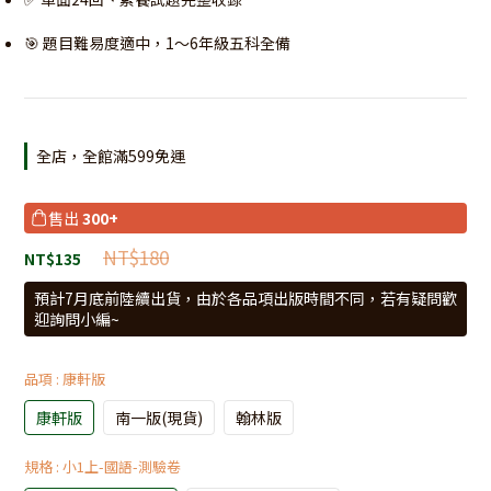
🎯 題目難易度適中，1～6年級五科全備
全店，全館滿599免運
售出
300+
NT$180
NT$135
預計7月底前陸續出貨，由於各品項出版時間不同，若有疑問歡
迎詢問小編~
品項
: 康軒版
康軒版
南一版(現貨)
翰林版
規格
: 小1上-國語-測驗卷