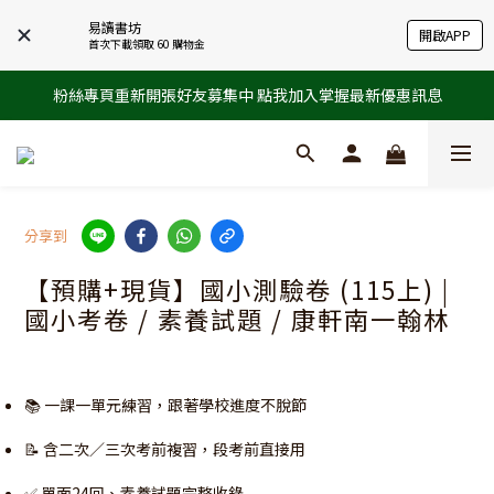
易讀書坊
開啟APP
首次下載領取 60 購物金
粉絲專頁重新開張好友募集中 點我加入掌握最新優惠訊息
分享到
【預購+現貨】國小測驗卷 (115上) |
國小考卷 / 素養試題 / 康軒南一翰林
📚 一課一單元練習，跟著學校進度不脫節
📝 含二次／三次考前複習，段考前直接用
✅ 單面24回、素養試題完整收錄