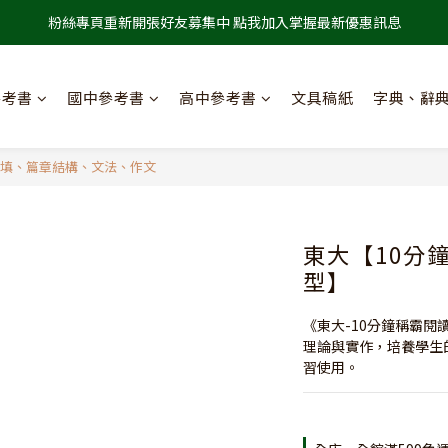
粉絲專頁重新開張好友募集中 點我加入掌握最新優惠訊息
參考書
國中參考書
高中參考書
文具稿紙
字典、辭
選填、篇章結構、文法、作文
東大【10分
型】
《東大-10分鐘稱霸閱
理論與實作，培養學生
習使用。