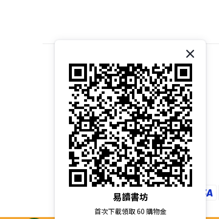
關於我們｜About 易讀書坊
商店介紹｜Introduction
品牌故事｜Brand Story
核心價值｜Core Values
經營理念｜Our Philosophy
易讀書坊
首次下載領取 60 購物金