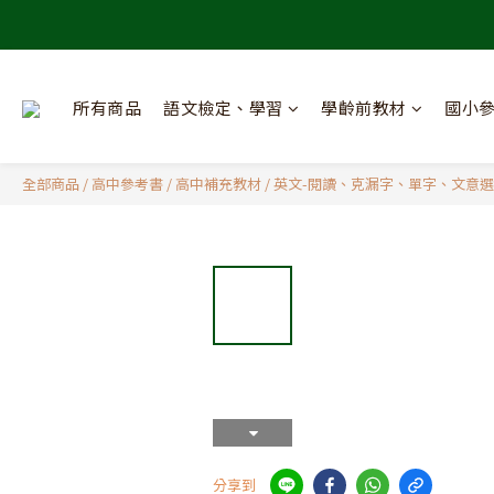
所有商品
語文檢定、學習
學齡前教材
國小
全部商品
/
高中參考書
/
高中補充教材
/
英文-閱讀、克漏字、單字、文意
分享到