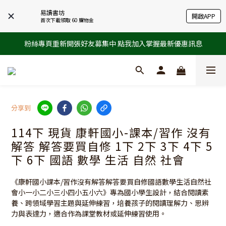
易讀書坊
開啟APP
首次下載領取 60 購物金
粉絲專頁重新開張好友募集中 點我加入掌握最新優惠訊息
分享到
114下 現貨 康軒國小-課本/習作 沒有
解答 解答要買自修 1下 2下 3下 4下 5
下 6下 國語 數學 生活 自然 社會
《康軒國小課本/習作沒有解答解答要買自修國語數學生活自然社
會小一小二小三小四小五小六》專為國小學生設計，結合閱讀素
養、跨領域學習主題與延伸練習，培養孩子的閱讀理解力、思辨
力與表達力，適合作為課堂教材或延伸練習使用。