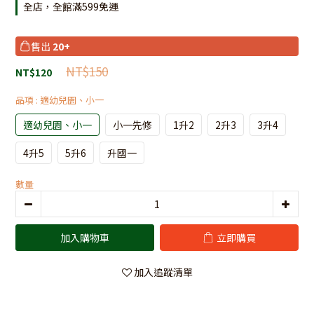
全店，全館滿599免運
售出
20+
NT$150
NT$120
品項
: 適幼兒園、小一
適幼兒園、小一
小一先修
1升2
2升3
3升4
4升5
5升6
升國一
數量
加入購物車
立即購買
加入追蹤清單