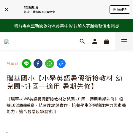
易讀書坊
開啟APP
首次下載領取 60 購物金
粉絲專頁重新開張好友募集中 點我加入掌握最新優惠訊息
分享到
瑞華國小【小學英語暑假銜接教材 幼
兒園~升國一適用 暑期先修】
《瑞華-小學英語暑假銜接教材幼兒園~升國一適用暑期先修》根
據108課綱編寫，結合理論與實作，培養學生的閱讀理解力與素養
能力，適合各階段學習使用。