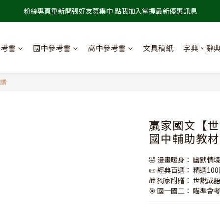
粉絲專頁重新開張好友募集中 點我加入掌握最新優惠訊息
參考書
國中參考書
高中參考書
文具稿紙
字典、辭
閱讀
贏家國文【世說
國中輔助教材
🤣 漫畫暖身： 幽默
📜 經典百選： 精選1
🎁 獨家附贈： 世說
🎯 國一國二： 瞄準