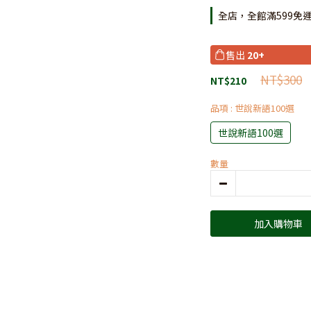
全店，全館滿599免
售出
20+
NT$300
NT$210
品項
: 世說新語100選
世說新語100選
數量
加入購物車