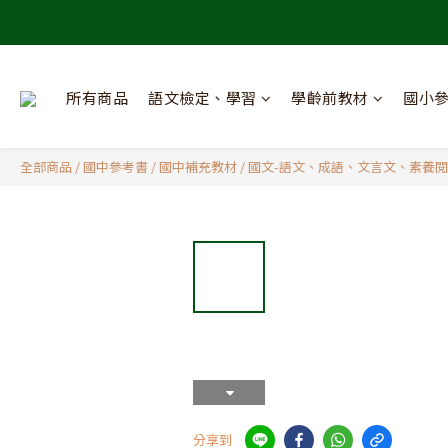
所有商品
語文檢定、學習
學齡前教材
國小
全部商品
/
國中參考書
/
國中補充教材
/
國文-語文、成語、文言文、素養
分享到