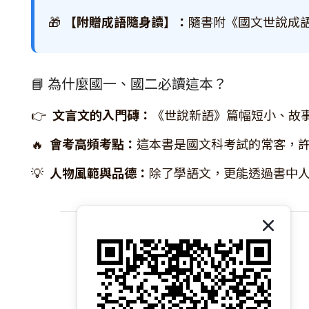
🎁
【附贈成語隨身讀】：
隨書附《國文世說成
📘 為什麼國一、國二必讀這本？
👉
文言文的入門磚：
《世說新語》篇幅短小、故
🔥
會考高頻考點：
這本書是國文科考試的常客，
💡
人物風範與品德：
除了學語文，更能透過書中
關於我們｜About 易讀書坊
商店介紹｜Introduction
品牌故事｜Brand Story