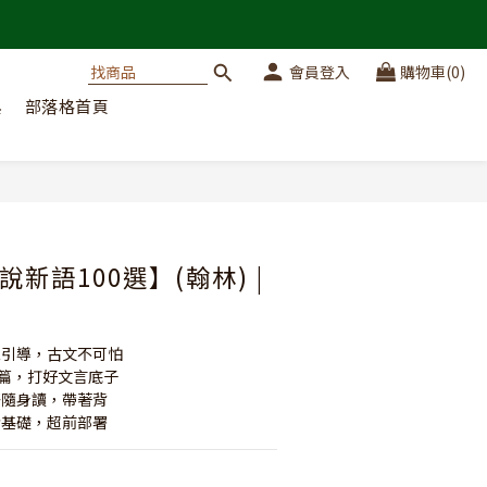
會員登入
購物車(0)
典
部落格首頁
立即購買
新語100選】(翰林) |
情境引導，古文不可怕
00篇，打好文言底子
成語隨身讀，帶著背
會考基礎，超前部署