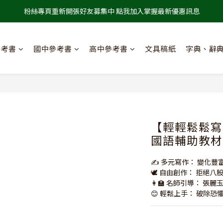
粉絲專頁重新開張好友募集中 點我加入掌握最新優惠訊息
參考書
國中參考書
高中參考書
文具稿紙
字典、辭
【輕輕鬆鬆寫作
國語輔助教材
✍️ 多元寫作： 變化
🕊️ 自由創作： 拒絕
👩‍🏫 名師引導： 張
😊 輕鬆上手： 破除