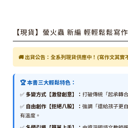
【現貨】螢火蟲 新編 輕輕鬆鬆寫作
🚚 出貨公告：全系列現貨供應中！(寫作文其
🏆 本書三大輕鬆特色：
✅
多變方式【激發創意】：
打破傳統「起承轉
✅
自由創作【拒絕八股】：
強調「還給孩子更
有溫度。
✅
名師引導【簡單上手】：
由資深國語文教師