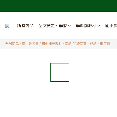
所有商品
語文檢定、學習
學齡前教材
國小
全部商品
/
國小參考書
/
國小補充教材
/
國語-閱讀素養、成語、形音義