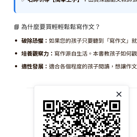
📘 為什麼要買輕輕鬆鬆寫作文？
破除恐懼：
如果您的孩子只要聽到「寫作文」就
培養觀察力：
寫作源自生活。本書教孩子如何觀
適性發展：
適合各個程度的孩子閱讀，想讓作文
關於我們｜About 易讀書坊
商店介紹｜Introduction
品牌故事｜Brand Story
核心價值｜Core Values