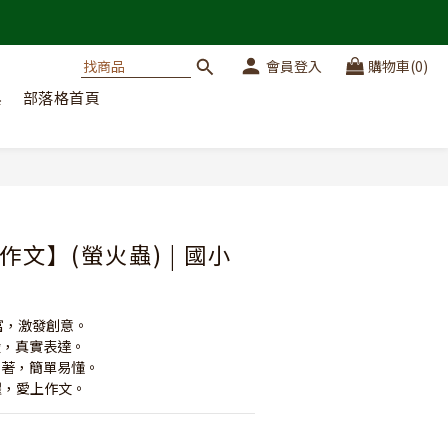
會員登入
購物車(0)
典
部落格首頁
文】(螢火蟲) | 國小
豐富，激發創意。
八股，真實表達。
麗玉著，簡單易懂。
恐懼，愛上作文。