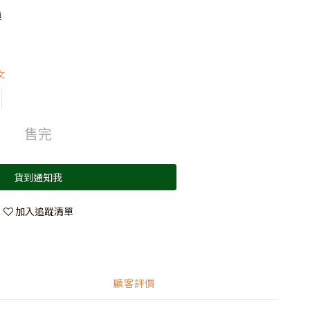
運
文
售完
貨到通知我
加入追蹤清單
顧客評價