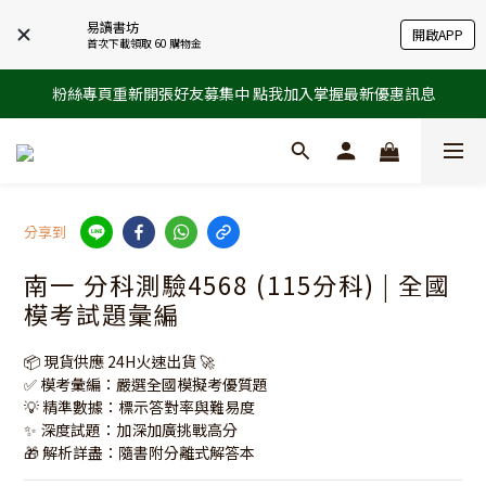
易讀書坊
開啟APP
首次下載領取 60 購物金
粉絲專頁重新開張好友募集中 點我加入掌握最新優惠訊息
分享到
南一 分科測驗4568 (115分科) | 全國
模考試題彙編
📦 現貨供應 24H火速出貨 🚀
✅ 模考彙編：嚴選全國模擬考優質題
💡 精準數據：標示答對率與難易度
✨ 深度試題：加深加廣挑戰高分
🎁 解析詳盡：隨書附分離式解答本