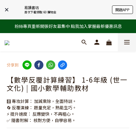
易讀書坊
開啟APP
首次下載領取 60 購物金
粉絲專頁重新開張好友募集中 點我加入掌握最新優惠訊息
分享到
【數學反覆計算練習】 1-6年級 (世一
文化) | 國小數學輔助教材
🧮 專攻計算： 加減乘除，全面特訓。
🔄 反覆演練： 題量充足，熟能生巧。
⚡ 提升速度： 反應變快，不再粗心。
✅ 隨書附解： 核對方便，自學容易。