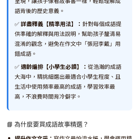
呈現，讓孩子像看故事書一樣，輕鬆理解成
語背後的歷史意義。
✅
詳盡釋義【精準用法】：
針對每個成語提
供準確的解釋與用法說明，幫助孩子釐清易
混淆的觀念，避免在作文中「張冠李戴」用
錯成語。
✅
適齡編排【小學生必讀】：
從浩瀚的成語
大海中，精挑細選出最適合小學生程度、且
生活中使用頻率最高的成語，學習效率最
高，不浪費時間背冷僻字。
📘 為什麼要買成語故事精選？
提升作文文采：
寫作文最怕流水帳，學會運用精