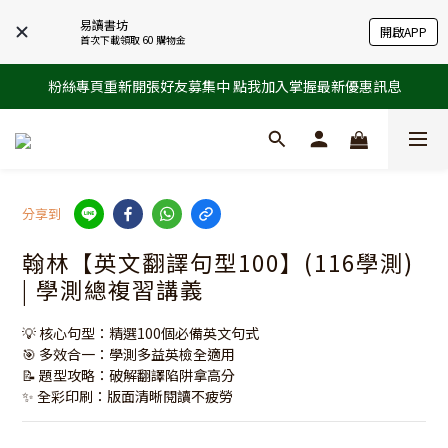
易讀書坊
開啟APP
首次下載領取 60 購物金
粉絲專頁重新開張好友募集中 點我加入掌握最新優惠訊息
分享到
翰林【英文翻譯句型100】(116學測)
| 學測總複習講義
💡 核心句型：精選100個必備英文句式
🎯 多效合一：學測多益英檢全適用
📝 題型攻略：破解翻譯陷阱拿高分
✨ 全彩印刷：版面清晰閱讀不疲勞