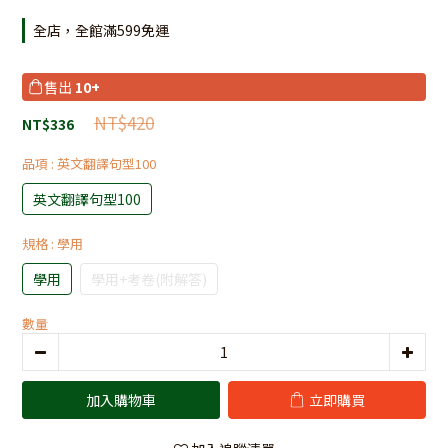
全店，全館滿599免運
售出
10+
NT$420
NT$336
品項
: 英文翻譯句型100
英文翻譯句型100
規格
: 學用
學用
學用+考卷(附解答)
數量
加入購物車
立即購買