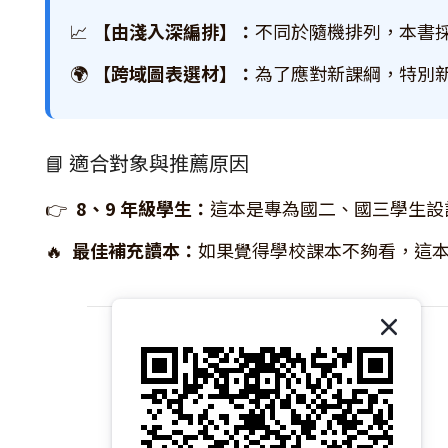
📈
【由淺入深編排】：
不同於隨機排列，本書
🌍
【跨域圖表選材】：
為了應對新課綱，特別
📘 適合對象與推薦原因
👉
8、9 年級學生：
這本是專為國二、國三學生設
🔥
最佳補充讀本：
如果覺得學校課本不夠看，這
關於我們｜About 易讀書坊
商店介紹｜Introduction
品牌故事｜Brand Story