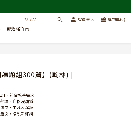
會員登入
購物車(0)
典
部落格首頁
立即購買
讀題組300篇】(翰林) |
言1:1，符合教學需求
皆附翻譯，自修沒煩惱
文後韻文，由淺入深練
圖表選文，接軌新課綱