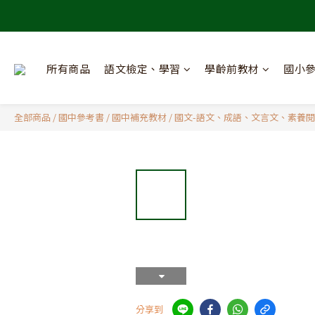
所有商品
語文檢定、學習
學齡前教材
國小
全部商品
/
國中參考書
/
國中補充教材
/
國文-語文、成語、文言文、素養
分享到