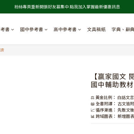
粉絲專頁重新開張好友募集中 點我加入掌握最新優惠訊息
參考書
國中參考書
高中參考書
文具稿紙
字典、辭
閱讀
【贏家國文 閱
國中輔助教材
⚖️ 黃金比例： 白話文
📖 全書附譯： 古文
📈 循序漸進： 先散
📊 跨域圖表： 新增