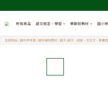
所有商品
語文檢定、學習
學齡前教材
國小
全部商品
/
國中參考書
/
國中補充教材
/
國文-語文、成語、文言文、素養