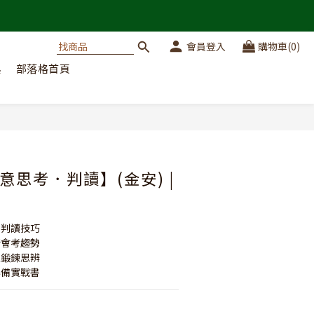
會員登入
購物車(0)
典
部落格首頁
立即購買
意思考．判讀】(金安) |
意判讀技巧
新會考趨勢
型鍛鍊思辨
必備實戰書