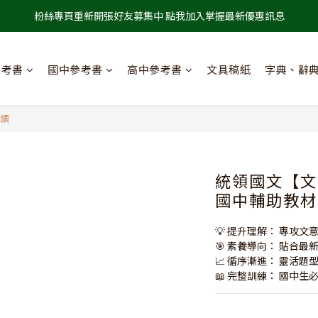
粉絲專頁重新開張好友募集中 點我加入掌握最新優惠訊息
參考書
國中參考書
高中參考書
文具稿紙
字典、辭
閱讀
統領國文【文
國中輔助教材
💡 提升理解： 專攻文
🎯 素養導向： 貼合最
📈 循序漸進： 靈活題
📖 完整訓練： 國中生