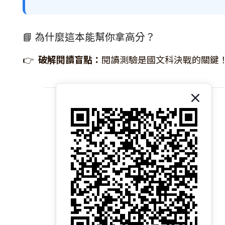
📘 為什麼這本能幫你拿高分？
👉
破解閱讀盲點：
閱讀測驗是國文科決戰的關鍵
關於我們｜About 易讀書坊
商店介紹｜Introduction
品牌故事｜Brand Story
核心價值｜Core Values
經營理念｜Our Philosophy