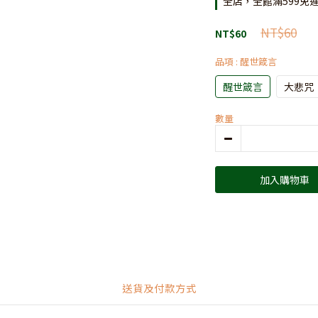
全店，全館滿599免
NT$60
NT$60
品項
: 醒世箴言
醒世箴言
大悲咒
數量
加入購物車
送貨及付款方式