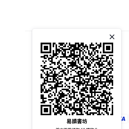
關於我們｜About 易讀書坊
商店介紹｜Introduction
品牌故事｜Brand Story
核心價值｜Core Values
經營理念｜Our Philosophy
易讀書坊