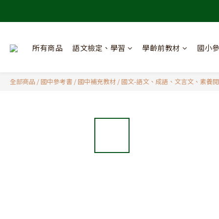
所有商品
語文檢定、學習
學齡前教材
國小
全部商品
/
國中參考書
/
國中補充教材
/
國文-語文、成語、文言文、素養