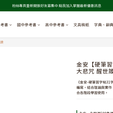
粉絲專頁重新開張好友募集中 點我加入掌握最新優惠訊息
參考書
國中參考書
高中參考書
文具稿紙
字典、辭
閱讀
金安【硬筆習字
大悲咒 醒世
《金安-硬筆習字帖31
編寫，結合理論與實作
合各階段學習使用。