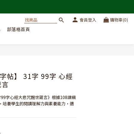
會員登入
購物車(0)
典
部落格首頁
立即購買
帖】 31字 99字 心經
箴言
字99字心經大悲咒醒世箴言》根據108課綱
，培養學生的閱讀理解力與素養能力，適