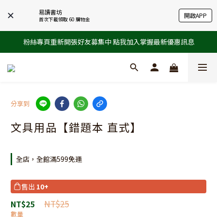
易讀書坊
開啟APP
首次下載領取 60 購物金
粉絲專頁重新開張好友募集中 點我加入掌握最新優惠訊息
分享到
文具用品【錯題本 直式】
全店，全館滿599免運
售出
10+
NT$25
NT$25
數量